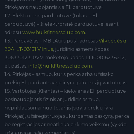
Pirkėjams naudojantis šia El. parduotuve;
1.2. Elektroninė parduotuvė (toliau – El.
parduotuvė) – ši elektroninė parduotuvė, esanti
adresu
www.hulkfitnessclub.com
.
1.3. Pardavėjas – MB „Agrupus”, adresas
Vilkpėdės g.
20A, LT-03151 Vilnius
, juridinio asmens kodas:
306370123, PVM mokėtojo kodas: LT100016238212,
el. paštas:
info@hulkfitnessclub.com
.
1.4. Pirkėjas – asmuo, kuris perka arba užsisako
prekių El. parduotuvėje ir yra galutinis jų vartotojas.
1.5. Vartotojas (Klientas) – kiekvienas El. parduotuve
besinaudojantis fizinis ar juridinis asmuo,
nepriklausomai nuo to, ar jis įsigyja prekių (yra
Pirkėjas), užsiregistruoja sukurdamas paskyrą, perka
be registracijos ar neatlieka pirkimo veiksmų (vykdo
užklausą ar rašo komentarus).