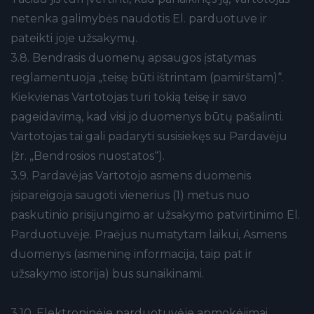
netenka galimybės naudotis El. parduotuve ir
pateikti joje užsakymų.
3.8. Bendrasis duomenų apsaugos įstatymas
reglamentuoja „teisę būti ištrintam (pamirštam)“.
Kiekvienas Vartotojas turi tokią teisę ir savo
pageidavimą, kad visi jo duomenys būtų pašalinti.
Vartotojas tai gali padaryti susisiekęs su Pardavėju
(žr. „Bendrosios nuostatos“).
3.9. Pardavėjas Vartotojo asmens duomenis
įsipareigoja saugoti vienerius (1) metus nuo
paskutinio prisijungimo ar užsakymo patvirtinimo El.
Parduotuvėje. Praėjus numatytam laikui, Asmens
duomenys (asmeninę informacija, taip pat ir
užsakymo istorija) bus sunaikinami.
3.10. Elektroninėje parduotuvėje apmokėjimai