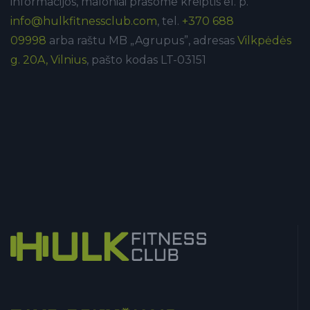
informacijos, maloniai prašome kreiptis el. p.
info@hulkfitnessclub.com
, tel.
+370 688
09998
arba raštu MB „Agrupus”, adresas
Vilkpėdės
g. 20A, Vilnius
, pašto kodas LT-03151