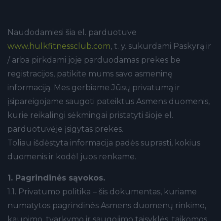
Naudodamiesi šia el. parduotuve
www.hulkfitnessclub.com
, t. y. sukurdami Paskyrą ir
/ arba pirkdami joje parduodamas prekes be
registracijos, patikite mums savo asmeninę
informaciją. Mes gerbiame Jūsų privatumą ir
įsipareigojame saugoti pateiktus Asmens duomenis,
kurie reikalingi sėkmingai pristatyti šioje el.
parduotuvėje įsigytas prekes.
Toliau išdėstyta informacija padės suprasti, kokius
duomenis ir kodėl juos renkame.
1. Pagrindinės sąvokos.
1.1. Privatumo politika – šis dokumentas, kuriame
numatytos pagrindinės Asmens duomenų rinkimo,
kaupimo, tvarkymo ir saugojimo taisyklės, taikomos