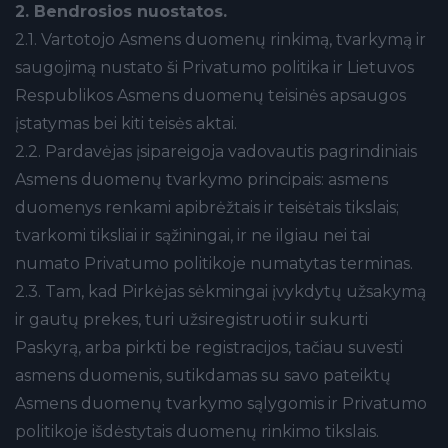
2. Bendrosios nuostatos.
2.1. Vartotojo Asmens duomenų rinkimą, tvarkymą ir
saugojimą nustato ši Privatumo politika ir Lietuvos
Respublikos Asmens duomenų teisinės apsaugos
įstatymas bei kiti teisės aktai.
2.2. Pardavėjas įsipareigoja vadovautis pagrindiniais
Asmens duomenų tvarkymo principais: asmens
duomenys renkami apibrėžtais ir teisėtais tikslais;
tvarkomi tiksliai ir sąžiningai, ir ne ilgiau nei tai
numato Privatumo politikoje numatytas terminas.
2.3. Tam, kad Pirkėjas sėkmingai įvykdytų užsakymą
ir gautų prekes, turi užsiregistruoti ir sukurti
Paskyrą, arba pirkti be registracijos, tačiau suvesti
asmens duomenis, sutikdamas su savo pateiktų
Asmens duomenų tvarkymo sąlygomis ir Privatumo
politikoje išdėstytais duomenų rinkimo tikslais.