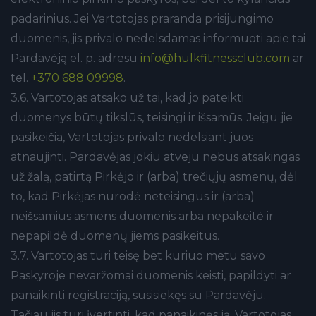
padarinius. Jei Vartotojas praranda prisijungimo
duomenis, jis privalo nedelsdamas informuoti apie tai
Pardavėją el. p. adresu
info@hulkfitnessclub.com
ar
tel.
+370 688 09998
.
3.6. Vartotojas atsako už tai, kad jo pateikti
duomenys būtų tikslūs, teisingi ir išsamūs. Jeigu jie
pasikeičia, Vartotojas privalo nedelsiant juos
atnaujinti. Pardavėjas jokiu atveju nebus atsakingas
už žalą, patirtą Pirkėjo ir (arba) trečiųjų asmenų, dėl
to, kad Pirkėjas nurodė neteisingus ir (arba)
neišsamius asmens duomenis arba nepakeitė ir
nepapildė duomenų jiems pasikeitus.
3.7. Vartotojas turi teisę bet kuriuo metu savo
Paskyroje nevaržomai duomenis keisti, papildyti ar
panaikinti registraciją, susisiekęs su Pardavėju.
Tačiau jis turi įvertinti, kad panaikinęs ją, Vartotojas