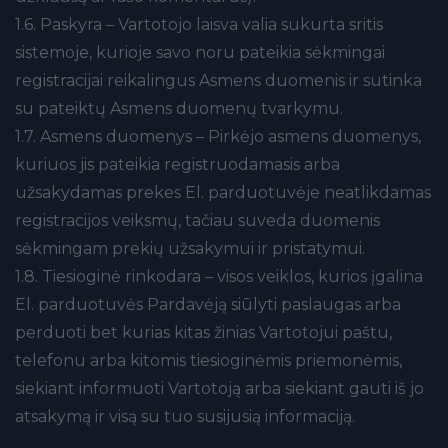
1.6. Paskyra – Vartotojo laisva valia sukurta sritis
sistemoje, kurioje savo noru pateikia sėkmingai
registracijai reikalingus Asmens duomenis ir sutinka
su pateiktų Asmens duomenų tvarkymu.
1.7. Asmens duomenys – Pirkėjo asmens duomenys,
kuriuos jis pateikia registruodamasis arba
užsakydamas prekes El. parduotuvėje neatlikdamas
registracijos veiksmų, tačiau suveda duomenis
sėkmingam prekių užsakymui ir pristatymui.
1.8. Tiesioginė rinkodara – visos veiklos, kurios įgalina
El. parduotuvės Pardavėją siūlyti paslaugas arba
perduoti bet kurias kitas žinias Vartotojui paštu,
telefonu arba kitomis tiesioginėmis priemonėmis,
siekiant informuoti Vartotoją arba siekiant gauti iš jo
atsakymą ir visą su tuo susijusią informaciją.