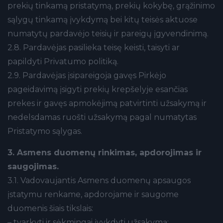
prekių tinkamą pristatymą, prekių kokybę, grąžinimo
sąlygų tinkamą įvykdymą bei kitų teisės aktuose
numatytų pardavėjo teisių ir pareigų įgyvendinimą.
2.8. Pardavėjas pasilieka teisę keisti, taisyti ar
papildyti Privatumo politiką.
2.9. Pardavėjas įsipareigoja gavęs Pirkėjo
pageidavimą įsigyti prekių krepšelyje esančias
prekes ir gavęs apmokėjimą patvirtinti užsakymą ir
nedelsdamas ruošti užsakymą pagal numatytas
Pristatymo sąlygas.
3. Asmens duomenų rinkimas, apdorojimas ir
saugojimas.
3.1. Vadovaujantis Asmens duomenų apsaugos
įstatymu renkame, apdorojame ir saugome
duomenis šiais tikslais:
– tvarkyti ir sėkmingai įvykdyti užsakymą;