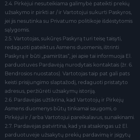
2.4. Pirkėjui nesuteikiama galimybė pateikti prekių
užsakymo ir pirkti ar / ir Vartotojui sukurti Paskyros,
jei jis nesutinka su Privatumo politikoje išdėstytomis
sąlygomis.
2.5. Vartotojas, sukūręs Paskyrą turi teisę taisyti,
redaguoti pateiktus Asmens duomenis, ištrinti
Paskyrą ir būti „pamirštas“, jei apie tai informuoja El.
parduotuvės Pardavėją nurodytais kontaktais (žr. 6.
Bendrosios nuostatos). Vartotojas taip pat gali pats
keisti prisijungimo slaptažodį, redaguoti pristatyto
adresus, peržiūrėti užsakymų istoriją.
2.6. Pardavėjas užtikrina, kad Vartotojų ir Pirkėjų
Asmens duomenys būtų tinkamai saugomi, o
Pirkėjui ir / arba Vartotojui pareikalavus, sunaikinami.
2.7. Pardavėjas patvirtina, kad yra atsakingas už El.
parduotuvėje užsakytų prekių pardavimą ir įsigytų