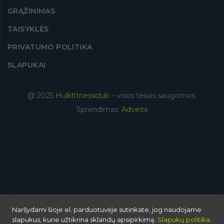
GRĄŽINIMAS
TAISYKLĖS
PRIVATUMO POLITIKA
SLAPUKAI
@ 2025
Hulkfitnessclub
– visos teisės saugomos.
Sprendimas:
Adveits
Naršydami šioje el. parduotuvėje sutinkate, jog naudojame
slapukus, kurie užtikrina sklandų apsipirkimą.
Slapukų politika
.