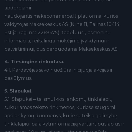
apdorojami
naudojantis makecommerce.lt platforma, kurios
valdytojas Maksekeskus AS (Niine 11, Talinas 10414,
Estija, reg. nr.:12268475), todėl Jūsų asmeninė
informacija, reikalinga mokėjimo įvykdymui ir
patvirtinimui, bus perduodama Maksekeskus AS.
4. Tiesioginė rinkodara.
4.1. Pardavėjas savo nuožiūra inicijuoja akcijas ir
pasiūlymus.
5. Slapukai.
5.1. Slapukai – tai smulkios lankomų tinklalapių
sukuriamos teksto rinkmenos, kuriose saugomi
apsilankymų duomenys, kurie suteikia galimybę
tinklalapiui palaikyti informaciją vartant puslapius ir