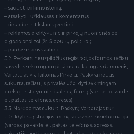
– saugoti pirkimo istoriją;
– atsakyti į užklausas ir komentarus;
– rinkodaros tikslams įvertinti;
– reklamos efektyvumo ir pirkėjų nuomonės bei
elgesio analizei (žr. Slapukų politika);
– pardavimams skatinti.
3.2. Perkant neužpildžius registracijos formos, tačiau
suvedus sėkmingam pirkimui reikalingus duomenis,
Vartotojas yra laikomas Pirkėju. Paskyra nebus
sukurta, tačiau jis privalės užpildyti sėkmingam
prekių pristatymui reikalingą formą (vardas, pavardė,
el. paštas, telefonas, adresas).
3.3. Norėdamas sukurti Paskyrą Vartotojas turi
užpildyti registracijos formą su asmenine informacija
(vardas, pavardė, el. paštas, telefonas, adresas,
sukurti ir įvesti savo sugalvotą slaptažodį, kuris po