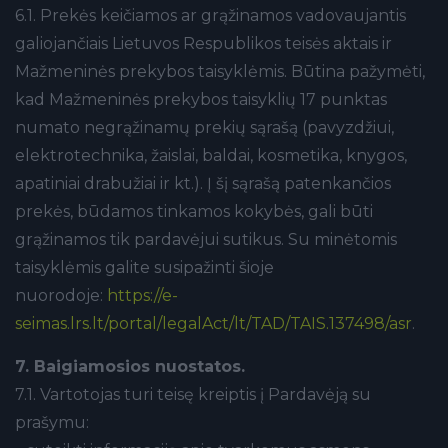
6.1. Prekės keičiamos ar grąžinamos vadovaujantis
galiojančiais Lietuvos Respublikos teisės aktais ir
Mažmeninės prekybos taisyklėmis. Būtina pažymėti,
kad Mažmeninės prekybos taisyklių 17 punktas
numato negrąžinamų prekių sąrašą (pavyzdžiui,
elektrotechnika, žaislai, baldai, kosmetika, knygos,
apatiniai drabužiai ir kt.). Į šį sąrašą patenkančios
prekės, būdamos tinkamos kokybės, gali būti
grąžinamos tik pardavėjui sutikus. Su minėtomis
taisyklėmis galite susipažinti šioje
nuorodoje:
https://e-
seimas.lrs.lt/portal/legalAct/lt/TAD/TAIS.137498/asr
.
7. Baigiamosios nuostatos.
7.1. Vartotojas turi teisę kreiptis į Pardavėją su
prašymu: