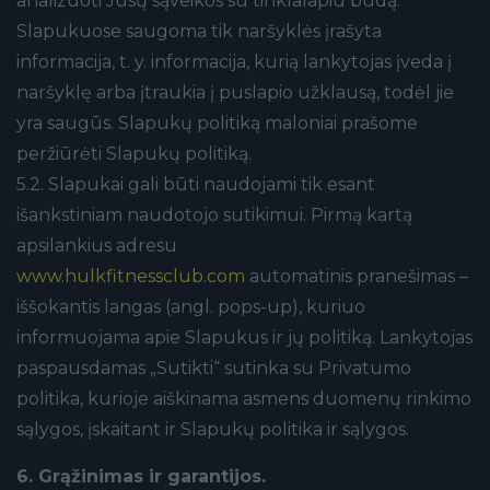
analizuoti Jūsų sąveikos su tinklalapiu būdą.
Slapukuose saugoma tik naršyklės įrašyta
informacija, t. y. informacija, kurią lankytojas įveda į
naršyklę arba įtraukia į puslapio užklausą, todėl jie
yra saugūs. Slapukų politiką maloniai prašome
peržiūrėti Slapukų politiką.
5.2. Slapukai gali būti naudojami tik esant
išankstiniam naudotojo sutikimui. Pirmą kartą
apsilankius adresu
www.hulkfitnessclub.com
automatinis pranešimas –
iššokantis langas (angl. pops-up), kuriuo
informuojama apie Slapukus ir jų politiką. Lankytojas
paspausdamas „Sutikti“ sutinka su Privatumo
politika, kurioje aiškinama asmens duomenų rinkimo
sąlygos, įskaitant ir Slapukų politika ir sąlygos.
6. Grąžinimas ir garantijos.