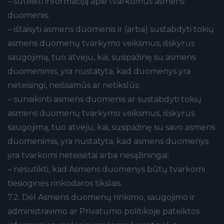
– suteikti informaciją apie tvarkomus asmens
duomenis;
– ištaisyti asmens duomenis ir (arba) sustabdyti tokių
asmens duomenų tvarkymo veiksmus, išskyrus
saugojimą, tuo atveju, kai, susipažinę su asmens
duomenimis, yra nustatyta, kad duomenys yra
neteisingi, neišsamūs ar netikslūs;
– sunaikinti asmens duomenis ar sustabdyti tokių
asmens duomenų tvarkymo veiksmus, išskyrus
saugojimą, tuo atveju, kai, susipažinę su savo asmens
duomenimis, yra nustatyta, kad asmens duomenys
yra tvarkomi neteisėtai arba nesąžiningai;
– nesutikti, kad Asmens duomenys būtų tvarkomi
tiesioginės rinkodaros tikslais.
7.2. Dėl Asmens duomenų rinkimo, saugojimo ir
administravimo ar Privatumo politikoje pateiktos