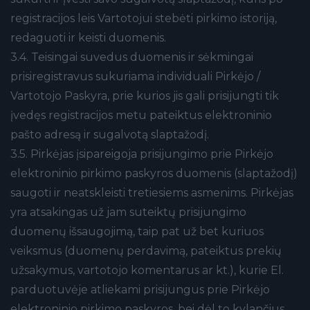
registracijos leis Vartotojui stebėti pirkimo istoriją,
redaguoti ir keisti duomenis.
3.4. Teisingai suvedus duomenis ir sėkmingai
prisiregistravus sukuriama individuali Pirkėjo /
Vartotojo Paskyra, prie kurios jis gali prisijungti tik
įvedęs registracijos metu pateiktus elektroninio
pašto adresą ir sugalvotą slaptažodį.
3.5. Pirkėjas įsipareigoja prisijungimo prie Pirkėjo
elektroninio pirkimo paskyros duomenis (slaptažodį)
saugoti ir neatskleisti tretiesiems asmenims. Pirkėjas
yra atsakingas už jam suteiktų prisijungimo
duomenų išsaugojimą, taip pat už bet kuriuos
veiksmus (duomenų perdavimą, pateiktus prekių
užsakymus, vartotojo komentarus ar kt.), kurie El.
parduotuvėje atliekami prisijungus prie Pirkėjo
elektroninio pirkimo paskyros, bei dėl to kylančius