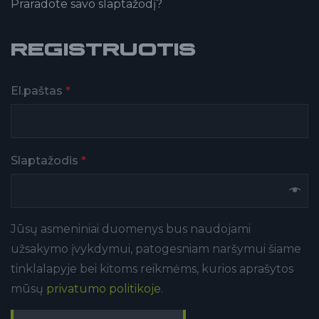
Praradote savo slaptažodį?
REGISTRUOTIS
El.paštas
*
Slaptažodis
*
Jūsų asmeniniai duomenys bus naudojami
užsakymo įvykdymui, patogesniam naršymui šiame
tinklalapyje bei kitoms reikmėms, kurios aprašytos
mūsų
privatumo politikoje
.