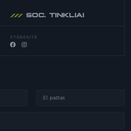
SOC. TINKLIAI
STEB
Ė
KITE