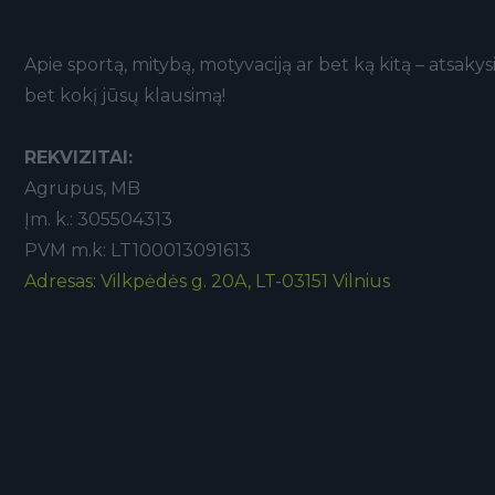
Apie sportą, mitybą, motyvaciją ar bet ką kitą – atsakys
bet kokį jūsų klausimą!
REKVIZITAI:
Agrupus, MB
Įm. k.: 305504313
PVM m.k: LT100013091613
Adresas: Vilkpėdės g. 20A, LT-03151 Vilnius