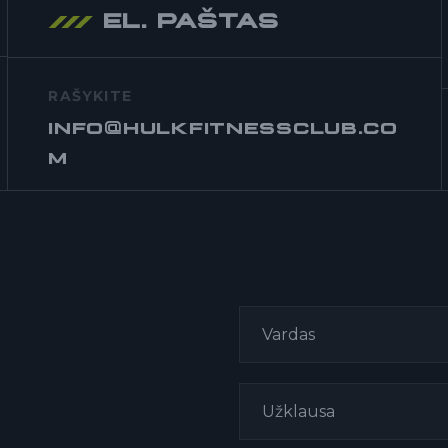
EL. PAŠTAS
RAŠYKITE
info@hulkfitnessclub.co
m