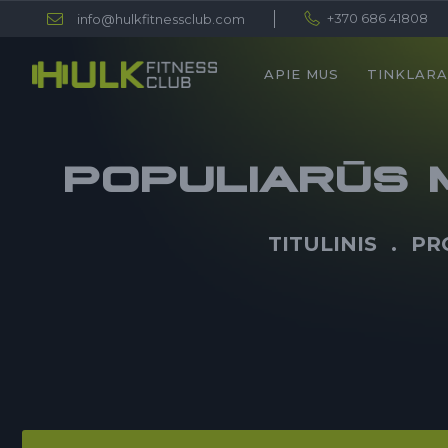
+370 686 41808
info@hulkfitnessclub.com
APIE MUS
TINKLARA
POPULIARŪS 
TITULINIS
PR