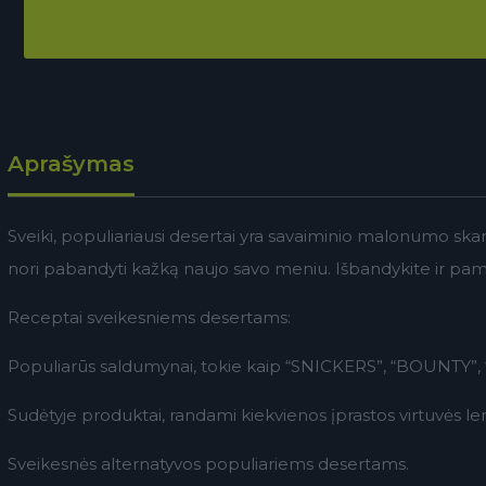
Aprašymas
Sveiki, populiariausi desertai yra savaiminio malonumo skanė
nori pabandyti kažką naujo savo meniu. Išbandykite ir pamatys
Receptai sveikesniems desertams:
Populiarūs saldumynai, tokie kaip “SNICKERS”, “BOUNTY”,
Sudėtyje produktai, randami kiekvienos įprastos virtuvės le
Sveikesnės alternatyvos populiariems desertams.