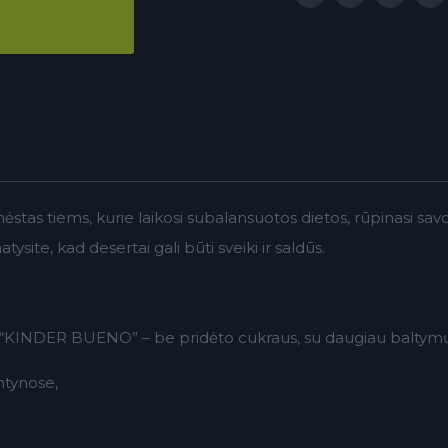
stas tiems, kurie laikosi subalansuotos dietos, rūpinasi savo
ite, kad desertai gali būti sveiki ir saldūs.
 “KINDER BUENO” – be pridėto cukraus, su daugiau baltymų 
ntynose,