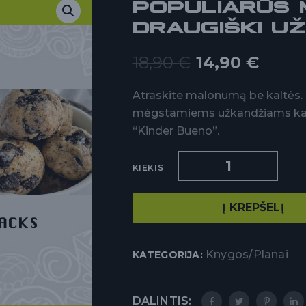
POPULIARŪS
DRAUGIŠKI UŽ
18,90
€
14,90
€
Atraskite malonumą be kaltės. 
mėgstamiems užkandžiams kaip 
“Kinder Bueno”.
KIEKIS
Į KREPŠELĮ
Knygos/planai
KATEGORIJA:
DALINTIS: