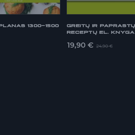
PLANAS 1300-1500
GREITŲ IR PAPRAST
RECEPTŲ EL. KNYGA
19,90
€
24,90
€