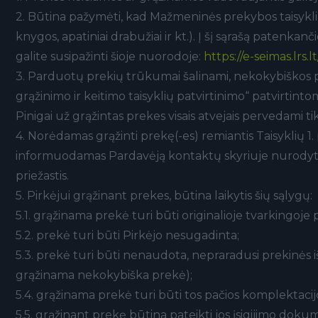
2. Būtina pažymėti, kad Mažmeninės prekybos taisyklių
knygos, apatiniai drabužiai ir kt.). Į šį sąrašą paten
galite susipažinti šioje nuorodoje:
https://e-seimas.lrs.
3. Parduotų prekių trūkumai šalinami, nekokybiškos pr
grąžinimo ir keitimo taisyklių patvirtinimo“ patvirtinto
Pinigai už grąžintas prekes visais atvejais pervedami t
4. Norėdamas grąžinti prekę(-es) remiantis Taisyklių 1.
informuodamas Pardavėją kontaktų skyriuje nurodyt
priežastis.
5. Pirkėjui grąžinant prekes, būtina laikytis šių sąlygų:
5.1. grąžinama prekė turi būti originalioje tvarkingoje
5.2. prekė turi būti Pirkėjo nesugadinta;
5.3. prekė turi būti nenaudota, nepraradusi prekinės i
grąžinama nekokybiška prekė);
5.4. grąžinama prekė turi būti tos pačios komplektacijo
5.5. grąžinant prekę būtina pateikti jos įsigijimo doku