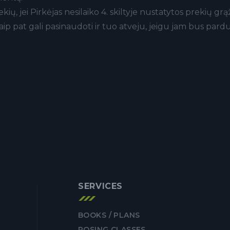
kių, jei Pirkėjas nesilaiko 4. skiltyje nustatytos prekių gr
 taip pat gali pasinaudoti ir tuo atveju, jeigu jam bus p
SERVICES
BOOKS / PLANS
POSING CLASSES