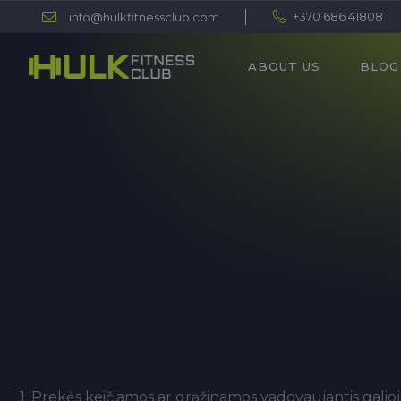
+370 686 41808
info@hulkfitnessclub.com
ABOUT US
BLOG
1. Prekės keičiamos ar grąžinamos vadovaujantis galioj