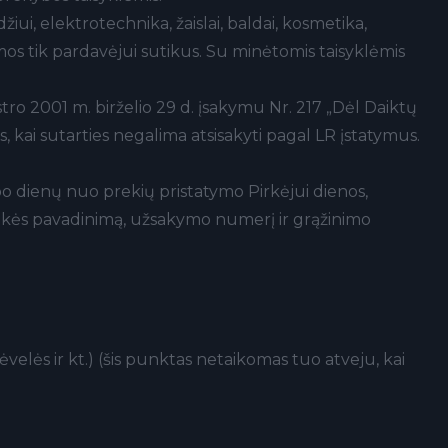
, elektrotechnika, žaislai, baldai, kosmetika,
amos tik pardavėjui sutikus. Su minėtomis taisyklėmis
ro 2001 m. birželio 29 d. įsakymu Nr. 217 „Dėl Daiktų
s, kai sutarties negalima atsisakyti pagal LR įstatymus.
rbo dienų nuo prekių pristatymo Pirkėjui dienos,
kės pavadinimą, užsakymo numerį ir grąžinimo
elės ir kt.) (šis punktas netaikomas tuo atveju, kai