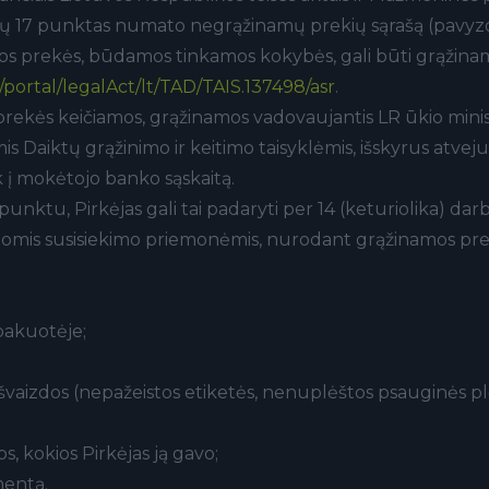
 17 punktas numato negrąžinamų prekių sąrašą (pavyzdžiui
kančios prekės, būdamos tinkamos kokybės, gali būti grąžin
lt/portal/legalAct/lt/TAD/TAIS.137498/asr
.
ekės keičiamos, grąžinamos vadovaujantis LR ūkio minist
mis Daiktų grąžinimo ir keitimo taisyklėmis, išskyrus atveju
ik į mokėtojo banko sąskaitą.
 punktu, Pirkėjas gali tai padaryti per 14 (keturiolika) da
omis susisiekimo priemonėmis, nurodant grąžinamos pre
 pakuotėje;
švaizdos (nepažeistos etiketės, nenuplėštos psauginės plėv
s, kokios Pirkėjas ją gavo;
mentą.