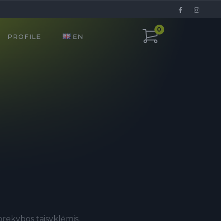
0
PROFILE
EN
prekybos taisyklėmis.